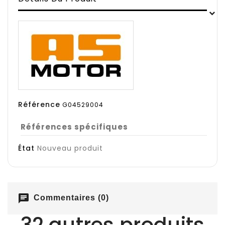
Référence
G04529004
Références spécifiques
État
Nouveau produit
chat
Commentaires (0)
32 autres produits