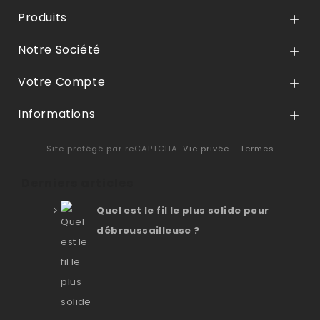
Produits

Notre Société

Votre Compte

Informations

Site protégé par reCAPTCHA.
Vie privée
-
Termes
Derniers articles
Quel est le fil le plus solide pour
débroussailleuse ?