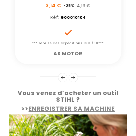
3,14 €
4,19 €
-25%
Réf:
G00010104

*** reprise des expéditions le 31/08***
AS MOTOR
Vous venez d’acheter un outil
STIHL ?
>>
ENREGISTRER SA MACHINE