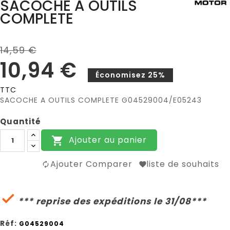
SACOCHE A OUTILS
COMPLETE
14,59 €
10,94 €
Économisez 25%
TTC
SACOCHE A OUTILS COMPLETE G04529004/E05243
Quantité
Ajouter au panier

Ajouter Comparer
liste de souhaits

*** reprise des expéditions le 31/08***
Réf:
G04529004