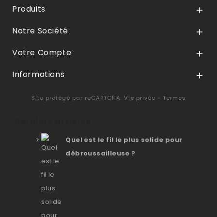
Produits

Notre Société

Votre Compte

Informations

Site protégé par reCAPTCHA.
Vie privée
-
Termes
Derniers articles
Quel est le fil le plus solide pour
débroussailleuse ?