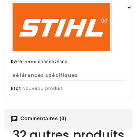
Référence
00008826300
Références spécifiques
État
Nouveau produit
chat
Commentaires (0)
32 autres produits