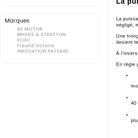
La pu
La puissa
Marques
négligé, 
AS MOTOR
BRIGGS & STRATTON
Une tronç
ECHO
devient l
Freund Victoria
INNOVATION PAYSAGE
À l’inver
En règle 
mo
40
pl