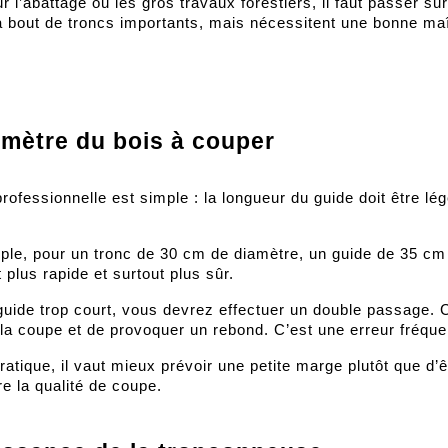
ur l’abattage ou les gros travaux forestiers, il faut passer 
à bout de troncs importants, mais nécessitent une bonne maî
amètre du bois à couper
professionnelle est simple : la longueur du guide doit être l
le, pour un tronc de 30 cm de diamètre, un guide de 35 cm 
 plus rapide et surtout plus sûr.
uide trop court, vous devrez effectuer un double passage. C
 la coupe et de provoquer un rebond. C’est une erreur fréquen
ratique, il vaut mieux prévoir une petite marge plutôt que d’êt
re la qualité de coupe.