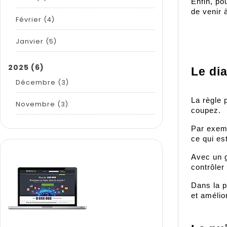
Enfin, po
de venir 
Février
(4)
Janvier
(5)
2025
(6)
Le di
Décembre
(3)
La règle 
Novembre
(3)
coupez.
Par exemp
ce qui est
Avec un g
contrôler
Dans la p
et amélio