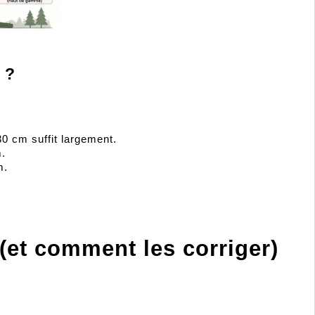
 ?
30 cm suffit largement.
m.
m.
 (et comment les corriger)