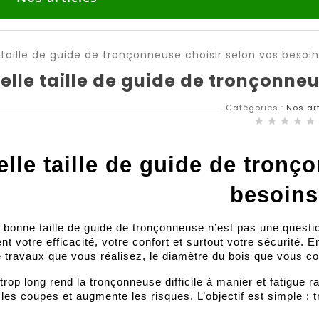
elle taille de guide de tronçonneu
Catégories :
Nos ar
star
star
star
star
star
lle taille de guide de tronç
besoins
a bonne taille de guide de tronçonneuse n’est pas une questio
nt votre efficacité, votre confort et surtout votre sécurité. E
e travaux que vous réalisez, le diamètre du bois que vous c
trop long rend la tronçonneuse difficile à manier et fatigue ra
r les coupes et augmente les risques. L’objectif est simple : t