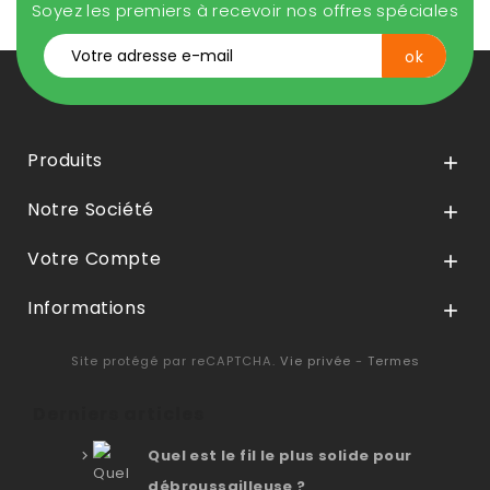
Soyez les premiers à recevoir nos offres spéciales
Produits

Notre Société

Votre Compte

Informations

Site protégé par reCAPTCHA.
Vie privée
-
Termes
Derniers articles
Quel est le fil le plus solide pour
débroussailleuse ?