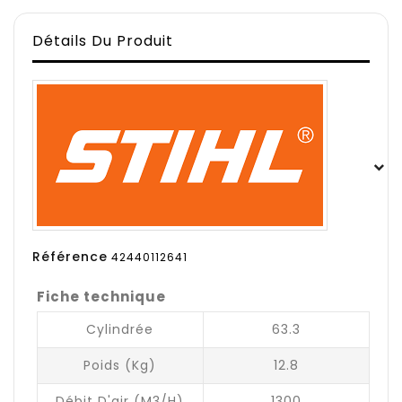
Détails Du Produit
Référence
42440112641
Fiche technique
Cylindrée
63.3
Poids (kg)
12.8
Débit D'air (m3/h)
1300