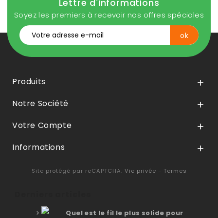
Lettre d'informations
Soyez les premiers à recevoir nos offres spéciales
Produits

Notre Société

Votre Compte

Informations

Site protégé par reCAPTCHA.
Vie privée
-
Termes
Derniers articles
Quel est le fil le plus solide pour