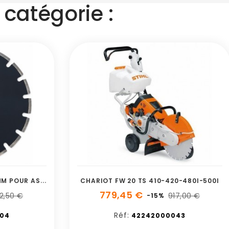
catégorie :
D
ISQUE DIAMANT A40 400MM POUR ASPHALTE
CHARIOT FW 20 TS 410-420-480I-500I
779,45 €
2,50 €
917,00 €
-15%
Réf:
04
42242000043