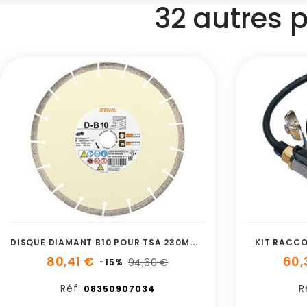
32 autres 
D
ISQUE DIAMANT B10 POUR TSA 230MM STIHL
KIT RACCO
80,41 €
60,
94,60 €
-15%
Réf:
R
08350907034