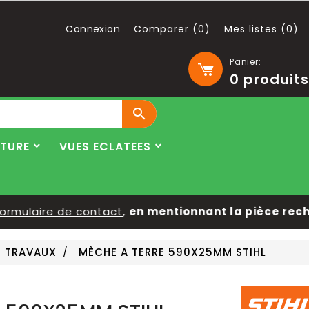
Connexion
Comparer (
0
)
Mes listes (
0
)
Panier:
0
produits

LTURE
VUES ECLATEES
rmulaire de contact
,
en mentionnant la pièce recher
S TRAVAUX
MÈCHE A TERRE 590X25MM STIHL