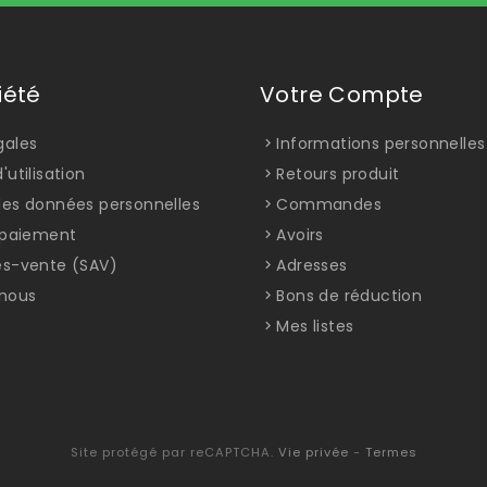
iété
Votre Compte
gales
Informations personnelles
'utilisation
Retours produit
des données personnelles
Commandes
t paiement
Avoirs
ès-vente (SAV)
Adresses
nous
Bons de réduction
Mes listes
Site protégé par reCAPTCHA.
Vie privée
-
Termes