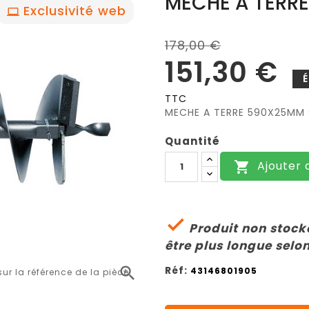
MÈCHE A TERR
Exclusivité web
178,00 €
151,30 €
TTC
MECHE A TERRE 590X25MM 
Quantité
Ajouter 


Produit non stocké
être plus longue selon
Réf:

43146801905
r la référence de la pièce