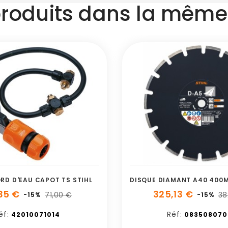
produits dans la même 
RD D'EAU CAPOT TS STIHL
35 €
325,13 €
71,00 €
38
-15%
-15%
éf:
Réf:
42010071014
083508070