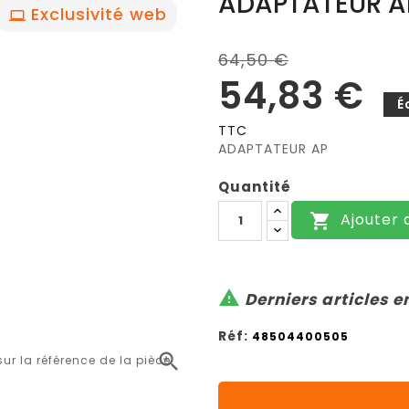
ADAPTATEUR A
Exclusivité web
64,50 €
54,83 €
É
TTC
ADAPTATEUR AP
Quantité
Ajouter 


Derniers articles e
Réf:
48504400505

r la référence de la pièce