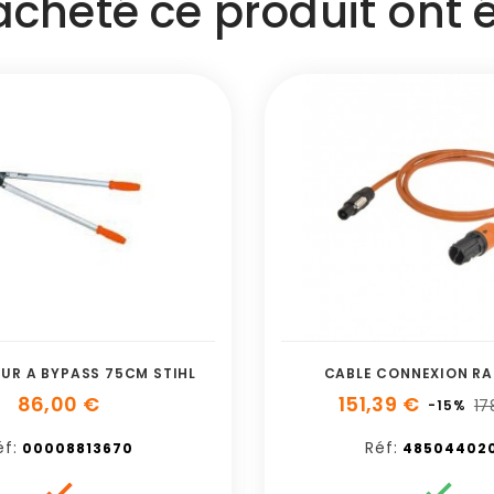
 acheté ce produit ont
UR A BYPASS 75CM STIHL
CABLE CONNEXION RA
86,00 €
151,39 €
17
-15%
éf:
Réf:
00008813670
485044020

