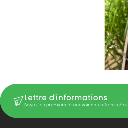
Lettre d'informations
Soyez les premiers à recevoir nos offres spéci