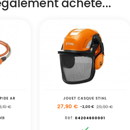
 également acheté...
PIDE AR
JOUET CASQUE STIHL
27,90 €
8,10 €
29,90 €
-2,00 €
Réf:
11
04204600001
