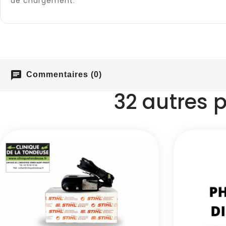
de chargement.
chat
Commentaires (0)
32 autres 