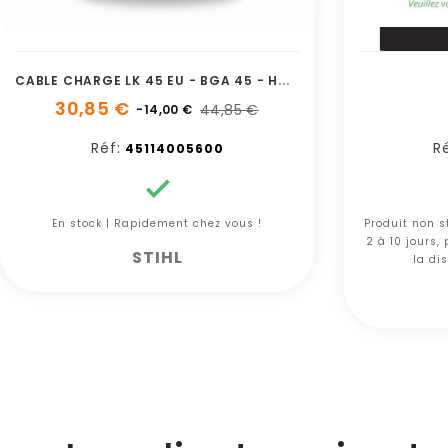
C
ABLE CHARGE LK 45 EU - BGA 45 - HSA 45 - FSA 45
30,85 €
44,85 €
-14,00 €
Réf:
Ré
45114005600

En stock | Rapidement chez vous !
Produit non s
2 à 10 jours,
STIHL
la dis