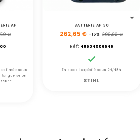
ERIE AP
BATTERIE AP 30
262,65 €
,50 €
309,00 €
-15%
Réf:
400
48504006546

n estimée sous
En stock | expédié sous 24/48h
s longue selon
STIHL
sseur.*