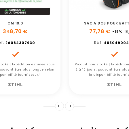
CM 10.0
SAC A DOS POUR BATT
348,70 €
77,78 €
91
-15%
f:
Réf:
EA084307930
48504900


tocké | Expédition estimée sous
Produit non stocké | Expéditio
 pouvant être plus longue selon
2 à 10 jours, pouvant être plu
ponibilité fournisseur.*
la disponibilité fourni
STIHL
STIHL