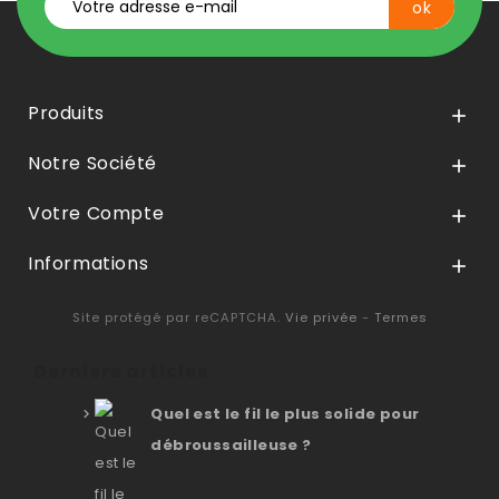
Produits

Notre Société

Votre Compte

Informations

Site protégé par reCAPTCHA.
Vie privée
-
Termes
Derniers articles
Quel est le fil le plus solide pour
débroussailleuse ?