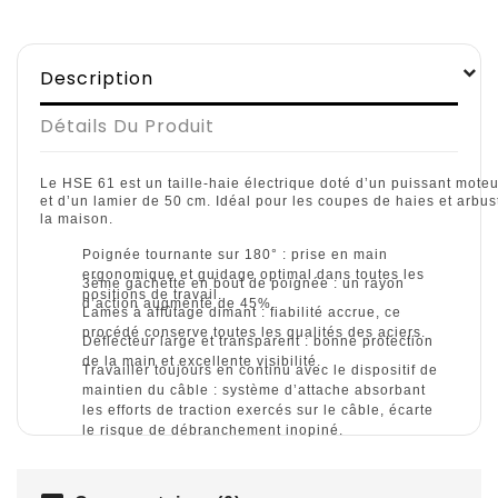
Description
Détails Du Produit
Le HSE 61 est un taille-haie électrique doté d’un puissant mote
et d’un lamier de 50 cm. Idéal pour les coupes de haies et arbus
la maison.
Poignée tournante sur 180° : prise en main
ergonomique et guidage optimal dans toutes les
3ème gâchette en bout de poignée : un rayon
positions de travail.
d’action augmenté de 45%.
Lames à affûtage dimant : fiabilité accrue, ce
procédé conserve toutes les qualités des aciers.
Déflecteur large et transparent : bonne protection
de la main et excellente visibilité.
Travailler toujours en continu avec le dispositif de
maintien du câble : système d’attache absorbant
les efforts de traction exercés sur le câble, écarte
le risque de débranchement inopiné.