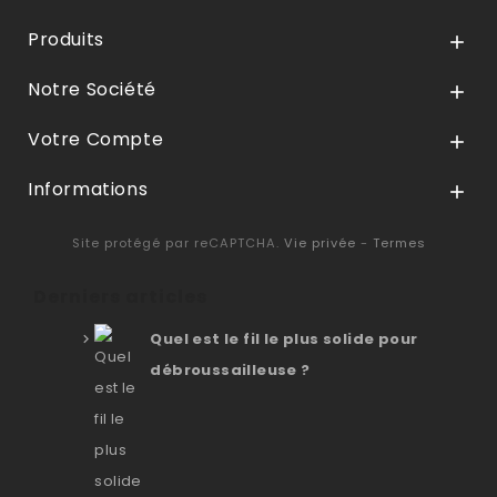
Produits

Notre Société

Votre Compte

Informations

Site protégé par reCAPTCHA.
Vie privée
-
Termes
Derniers articles
Quel est le fil le plus solide pour
débroussailleuse ?