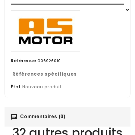
Référence
G06926010
Références spécifiques
État
Nouveau produit
chat
Commentaires (0)
32 autres produits