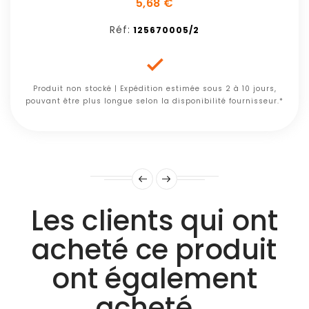
5,68 €
Réf:
125670005/2

Produit non stocké | Expédition estimée sous 2 à 10 jours,
pouvant être plus longue selon la disponibilité fournisseur.*
Les clients qui ont
acheté ce produit
ont également
acheté...