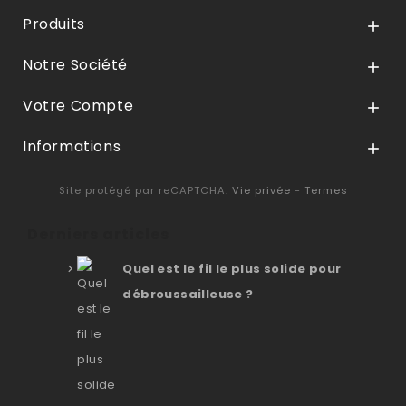
Produits

Notre Société

Votre Compte

Informations

Site protégé par reCAPTCHA.
Vie privée
-
Termes
Derniers articles
Quel est le fil le plus solide pour
débroussailleuse ?