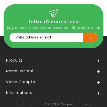
Lettre d'informations
Soyez les premiers à recevoir nos offres spéciales
Produits

Notre Société

Votre Compte

Informations

Site protégé par reCAPTCHA.
Vie privée
-
Termes