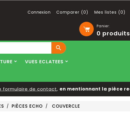
Connexion
Comparer (
0
)
Mes listes (
0
)
Panier:
0
produits

LTURE
VUES ECLATEES
rmulaire de contact
,
en mentionnant la pièce recher
ES
PIÈCES ECHO
COUVERCLE