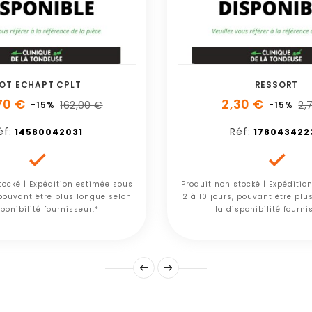
OT ECHAPT CPLT
RESSORT
70 €
2,30 €
162,00 €
2,
-15%
-15%
éf:
Réf:
14580042031
178043422


tocké | Expédition estimée sous
Produit non stocké | Expéditio
 pouvant être plus longue selon
2 à 10 jours, pouvant être plu
ponibilité fournisseur.*
la disponibilité fourni