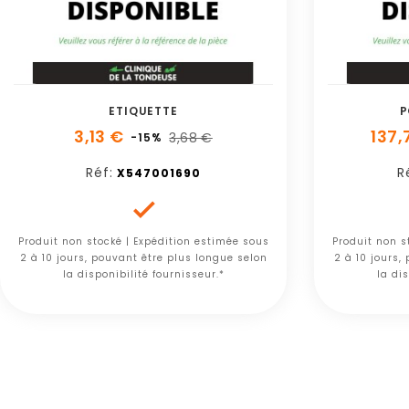
ETIQUETTE
P
3,13 €
137,
3,68 €
-15%
Réf:
R
X547001690

Produit non stocké | Expédition estimée sous
Produit non s
2 à 10 jours, pouvant être plus longue selon
2 à 10 jours,
la disponibilité fournisseur.*
la dis