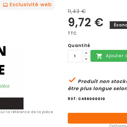
Exclusivité web
11,43 €
9,72 €
Écon
TTC
Quantité
Ajouter 


Produit non stocké
être plus longue selon
Réf:
C459000010
r la référence de la pièce
(inform