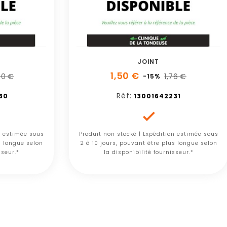
JOINT
1,50 €
70 €
1,76 €
-15%
Réf:
30
13001642231

n estimée sous
Produit non stocké | Expédition estimée sous
s longue selon
2 à 10 jours, pouvant être plus longue selon
sseur.*
la disponibilité fournisseur.*