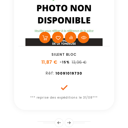
SILENT BLOC
11,87 €
13,96 €
-15%
Réf:
10091019730

*** reprise des expéditions le 31/08***