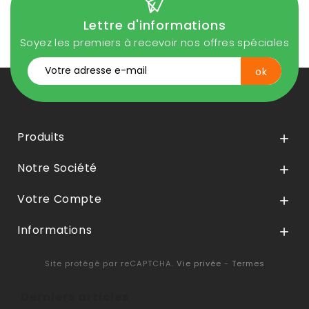
Lettre d'informations
Soyez les premiers à recevoir nos offres spéciales
Produits

Notre Société

Votre Compte

Informations

Site protégé par reCAPTCHA.
Vie privée
-
Termes
Derniers articles