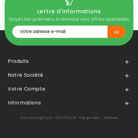
Lettre d'informations
Soyez les premiers à recevoir nos offres spéciales
Produits

Notre Société

Votre Compte

Informations

Site protégé par reCAPTCHA.
Vie privée
-
Termes
Derniers articles