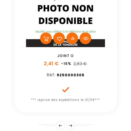
JOINT O
2,41 €
2,83 €
-15%
Réf:
9250000305

*** reprise des expéditions le 31/08***