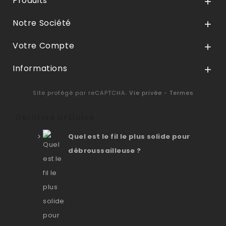
Produits

Notre Société

Votre Compte

Informations

Site protégé par reCAPTCHA.
Vie privée
-
Termes
Derniers articles
Quel est le fil le plus solide pour
débroussailleuse ?