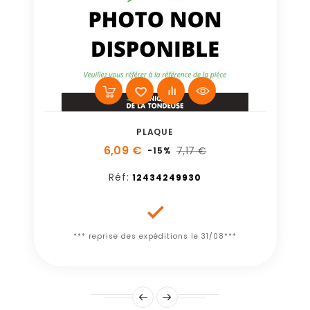
PLAQUE
6,09 €
7,17 €
-15%
Réf:
12434249930

*** reprise des expéditions le 31/08***