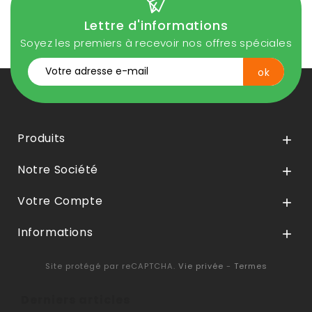
Lettre d'informations
Soyez les premiers à recevoir nos offres spéciales
Produits

Notre Société

Votre Compte

Informations

Site protégé par reCAPTCHA.
Vie privée
-
Termes
Derniers articles