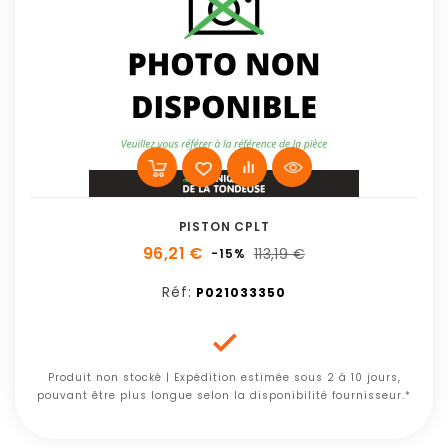
PISTON CPLT
96,21 €
113,19 €
-15%
Réf:
P021033350

Produit non stocké | Expédition estimée sous 2 à 10 jours,
pouvant être plus longue selon la disponibilité fournisseur.*