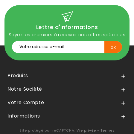
Lettre d'informations
Soyez les premiers à recevoir nos offres spéciales
Produits

Notre Société

Votre Compte

Informations

Site protégé par reCAPTCHA.
Vie privée
-
Termes