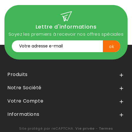
Lettre d'informations
Soyez les premiers à recevoir nos offres spéciales
Produits

Notre Société

Votre Compte

Informations

Site protégé par reCAPTCHA.
Vie privée
-
Termes