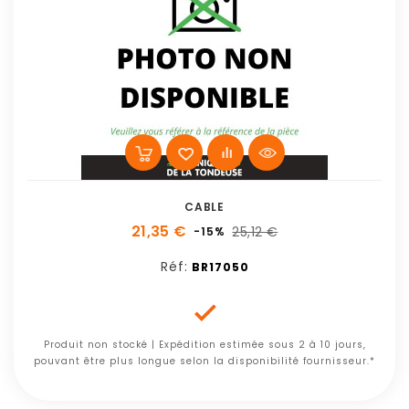
CABLE
21,35 €
25,12 €
-15%
Réf:
BR17050

Produit non stocké | Expédition estimée sous 2 à 10 jours,
pouvant être plus longue selon la disponibilité fournisseur.*