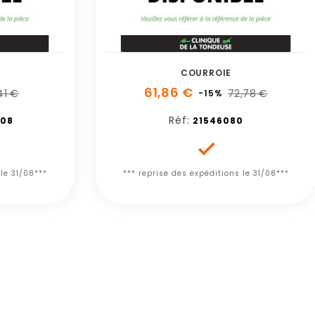
COURROIE
61,86 €
41 €
72,78 €
-15%
Réf:
08
21546080

 le 31/08***
*** reprise des expéditions le 31/08***