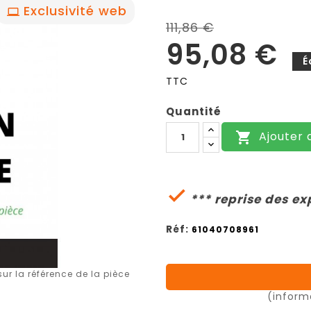
Exclusivité web
111,86 €
95,08 €
É
TTC
Quantité
Ajouter 


*** reprise des ex
Réf:
61040708961
r la référence de la pièce
(inform