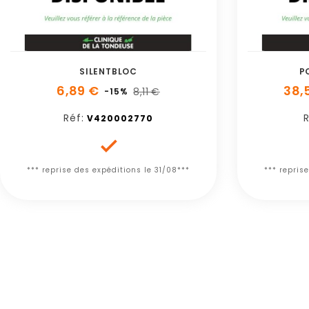
SILENTBLOC
P
6,89 €
38,
8,11 €
-15%
Réf:
R
V420002770

*** reprise des expéditions le 31/08***
*** repris