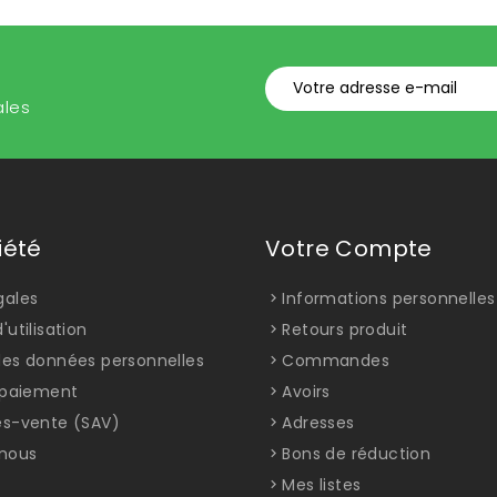
ales
iété
Votre Compte
gales
Informations personnelles
'utilisation
Retours produit
des données personnelles
Commandes
t paiement
Avoirs
ès-vente (SAV)
Adresses
nous
Bons de réduction
Mes listes