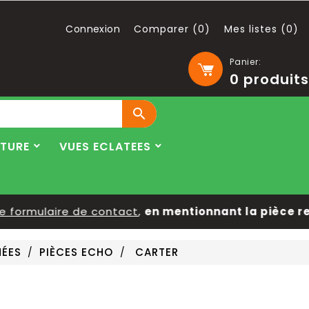
Connexion
Comparer (
0
)
Mes listes (
0
)
Panier:
0
produits

LTURE
VUES ECLATEES
ormulaire de contact
,
en mentionnant la pièce reche
HÉES
PIÈCES ECHO
CARTER