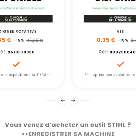
OIGNEE ROTATIVE
VIS
55 €
0,35 €
45,35 €
0,
-15%
-15%
éf:
Réf:
35110113360
900250040


e des expéditions le 31/08***
*** reprise des expéditions
Vous venez d’acheter un outil STIHL ?
>>
ENREGISTRER SA MACHINE