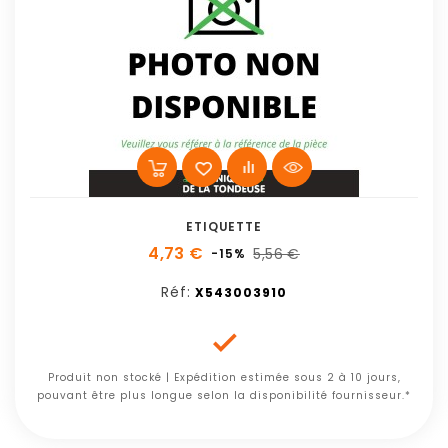
ETIQUETTE
4,73 €
5,56 €
-15%
Réf:
X543003910

Produit non stocké | Expédition estimée sous 2 à 10 jours,
pouvant être plus longue selon la disponibilité fournisseur.*