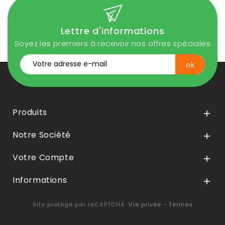
Lettre d'informations
Soyez les premiers à recevoir nos offres spéciales
Produits

Notre Société

Votre Compte

Informations

Site protégé par reCAPTCHA.
Vie privée
-
Termes