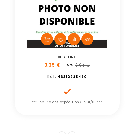
RESSORT
3,35 €
3,94 €
-15%
Réf:
43312235430

*** reprise des expéditions le 31/08***