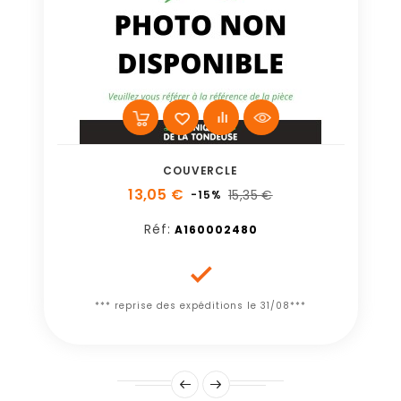
COUVERCLE
13,05 €
15,35 €
-15%
Réf:
A160002480

*** reprise des expéditions le 31/08***