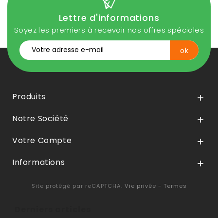
Lettre d'informations
Soyez les premiers à recevoir nos offres spéciales
Produits

Notre Société

Votre Compte

Informations

Site protégé par reCAPTCHA.
Vie privée
-
Termes
Derniers articles