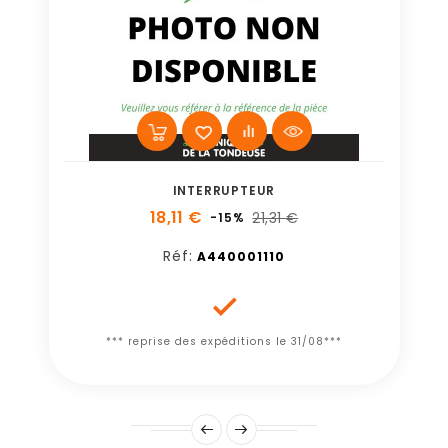
INTERRUPTEUR
18,11 €
21,31 €
-15%
Réf:
A440001110

*** reprise des expéditions le 31/08***