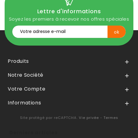
Lettre d'informations
Soyez les premiers à recevoir nos offres spéciales
Produits

Notre Société

Votre Compte

Informations

Site protégé par reCAPTCHA.
Vie privée
-
Termes
Derniers articles