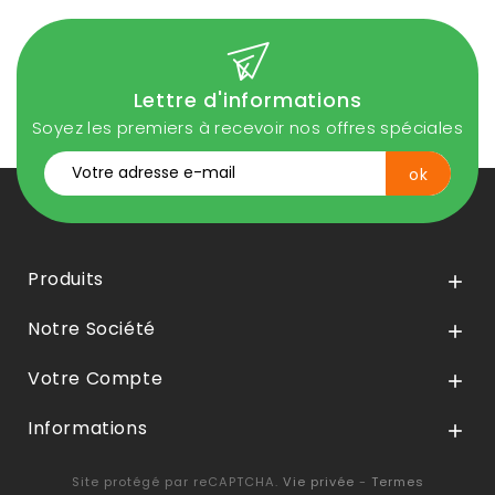
Lettre d'informations
Soyez les premiers à recevoir nos offres spéciales
Produits

Notre Société

Votre Compte

Informations

Site protégé par reCAPTCHA.
Vie privée
-
Termes