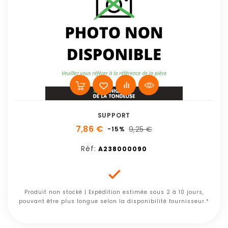
SUPPORT
7,86 €
9,25 €
-15%
Réf:
A238000090

Produit non stocké | Expédition estimée sous 2 à 10 jours,
pouvant être plus longue selon la disponibilité fournisseur.*