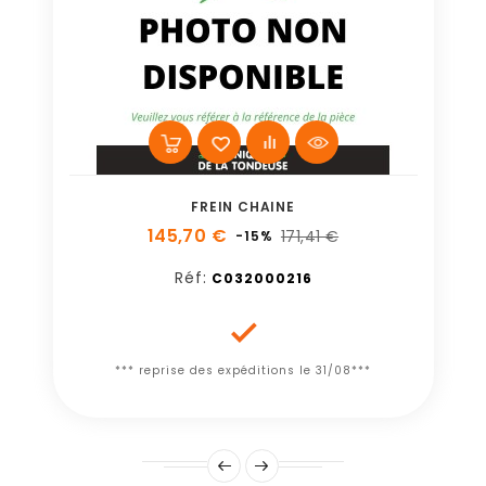
FREIN CHAINE
145,70 €
171,41 €
-15%
Réf:
C032000216

*** reprise des expéditions le 31/08***