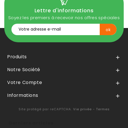
Lettre d'informations
Soyez les premiers à recevoir nos offres spéciales
Produits

Notre Société

Votre Compte

Informations

Site protégé par reCAPTCHA.
Vie privée
-
Termes
Derniers articles