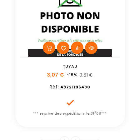
TUYAU
3,07 €
3,61 €
-15%
Réf:
43721135430

*** reprise des expéditions le 31/08***