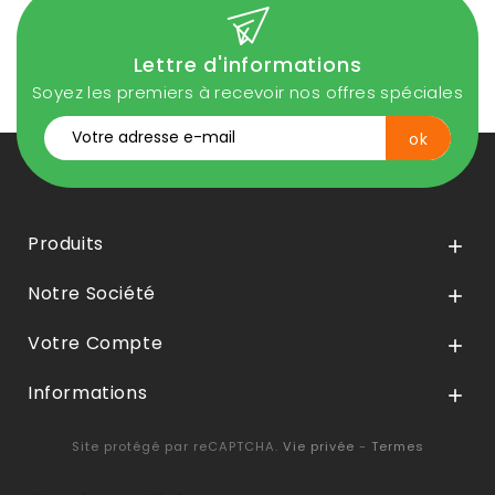
Lettre d'informations
Soyez les premiers à recevoir nos offres spéciales
Produits

Notre Société

Votre Compte

Informations

Site protégé par reCAPTCHA.
Vie privée
-
Termes