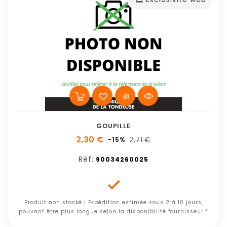
GOUPILLE
2,30 €
2,71 €
-15%
Réf:
90034260025

Produit non stocké | Expédition estimée sous 2 à 10 jours,
pouvant être plus longue selon la disponibilité fournisseur.*