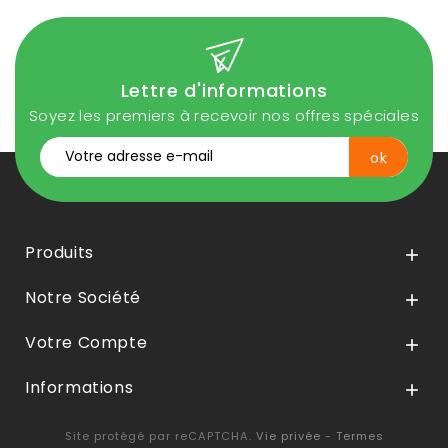
Lettre d'informations
Soyez les premiers à recevoir nos offres spéciales
Produits

Notre Société

Votre Compte

Informations

Site protégé par reCAPTCHA.
Vie privée
-
Termes