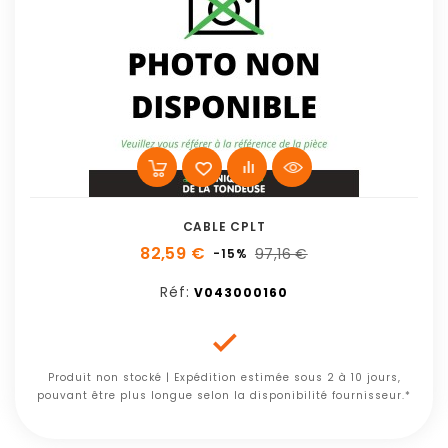
CABLE CPLT
82,59 €
97,16 €
-15%
Réf:
V043000160

Produit non stocké | Expédition estimée sous 2 à 10 jours,
pouvant être plus longue selon la disponibilité fournisseur.*