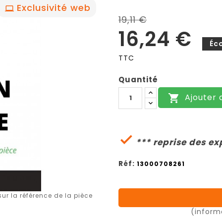
Exclusivité web
19,11 €
16,24 €
Éc
TTC
Quantité
Ajouter 


*** reprise des ex
Réf:
13000708261
r la référence de la pièce
(inform