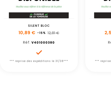
SILENT BLOC
10,89 €
2,
12,81 €
-15%
Réf:
R
V401000380

*** reprise des expéditions le 31/08***
*** repris