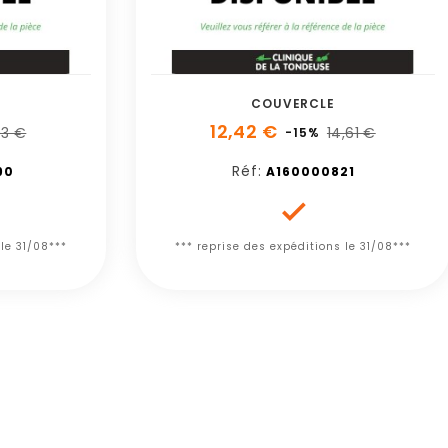
COUVERCLE
12,42 €
03 €
14,61 €
-15%
Réf:
90
A160000821

 le 31/08***
*** reprise des expéditions le 31/08***