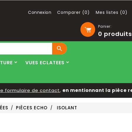
Connexion
Comparer (
0
)
Mes listes (
0
)
Panier:
0
produits

LTURE
VUES ECLATEES
ormulaire de contact
,
en mentionnant la pièce reche
ÉES
PIÈCES ECHO
ISOLANT