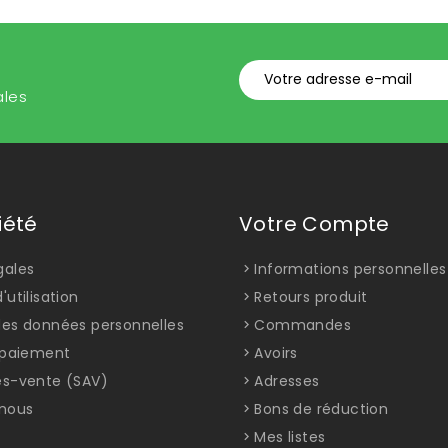
ales
iété
Votre Compte
gales
Informations personnelles
'utilisation
Retours produit
des données personnelles
Commandes
t paiement
Avoirs
ès-vente (SAV)
Adresses
nous
Bons de réduction
Mes listes