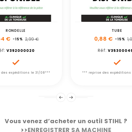
RONDELLE
TUBE
54 €
0,88 €
2,99 €
1,
-15%
-15%
éf:
Réf:
V392000020
V3530004


e des expéditions le 31/08***
*** reprise des expéditions
Vous venez d’acheter un outil STIHL ?
>>
ENREGISTRER SA MACHINE