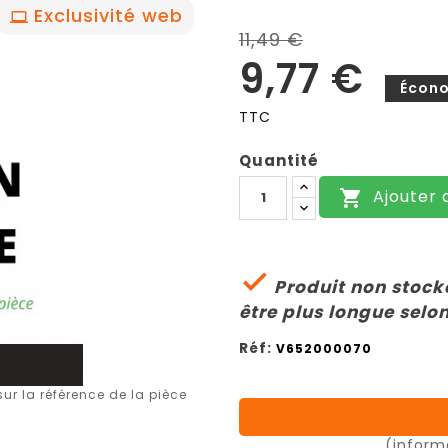
Exclusivité web
11,49 €
9,77 €
Écono
TTC
Quantité
Ajouter 


Produit non stocké
être plus longue selon
Réf:
V652000070
r la référence de la pièce
(inform