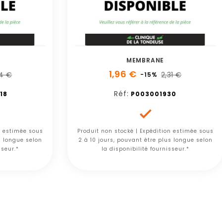
MEMBRANE
1,96 €
84 €
2,31 €
-15%
Réf:
18
P003001930

n estimée sous
Produit non stocké | Expédition estimée sous
s longue selon
2 à 10 jours, pouvant être plus longue selon
sseur.*
la disponibilité fournisseur.*