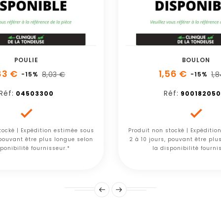
POULIE
BOULON
83 €
1,56 €
8,03 €
1,
-15%
-15%
Réf:
Réf:
04503300
900182050


tocké | Expédition estimée sous
Produit non stocké | Expéditio
 pouvant être plus longue selon
2 à 10 jours, pouvant être plu
ponibilité fournisseur.*
la disponibilité fourni