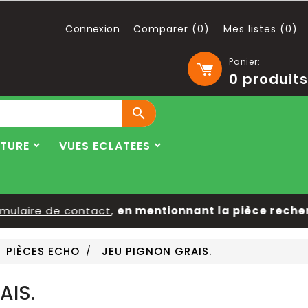
Connexion
Comparer (
0
)
Mes listes (
0
)
Panier:
0
produits

LTURE
VUES ECLATEES
aire de contact
,
en mentionnant la pièce recherché
PIÈCES ECHO
JEU PIGNON GRAIS.
AIS.