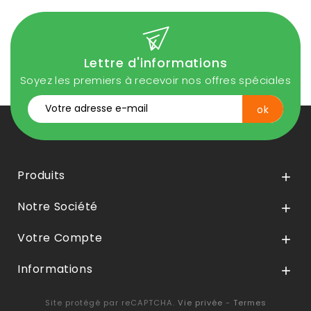
Lettre d'informations
Soyez les premiers à recevoir nos offres spéciales
Produits

Notre Société

Votre Compte

Informations

Site protégé par reCAPTCHA.
Vie privée
-
Termes