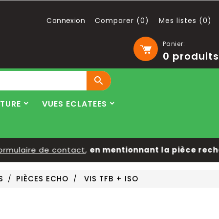
Connexion
Comparer (
0
)
Mes listes (
0
)
Panier:
0
produits

LTURE
VUES ECLATEES
mulaire de contact
,
en mentionnant la pièce recher
S
PIÈCES ECHO
VIS TFB + ISO