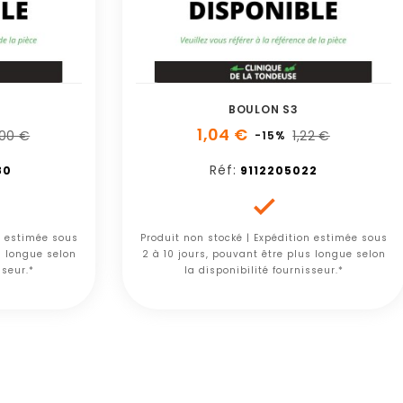
BOULON S3
1,04 €
,00 €
1,22 €
-15%
Réf:
80
9112205022

n estimée sous
Produit non stocké | Expédition estimée sous
s longue selon
2 à 10 jours, pouvant être plus longue selon
sseur.*
la disponibilité fournisseur.*