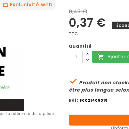
Exclusivité web
0,43 €
0,37 €
Écon
TTC
Quantité
Ajouter 


Produit non stocké
être plus longue selon
Réf:
90021405018
r la référence de la pièce
(inform