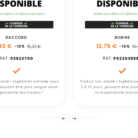
RACCORD
BOBINE
,93 €
12,75 €
15,21 €
15
-15%
-15%
Réf:
Réf:
03622700
P0220355


tocké | Expédition estimée sous
Produit non stocké | Expéditio
 pouvant être plus longue selon
2 à 10 jours, pouvant être plu
ponibilité fournisseur.*
la disponibilité fourni