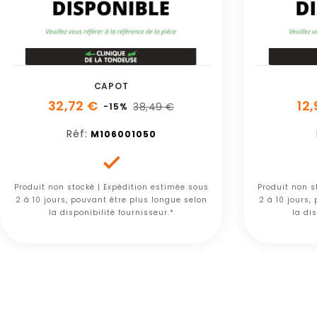
CAPOT
32,72 €
12
38,49 €
-15%
Réf:
M106001050

Produit non stocké | Expédition estimée sous
Produit non s
2 à 10 jours, pouvant être plus longue selon
2 à 10 jours,
la disponibilité fournisseur.*
la dis