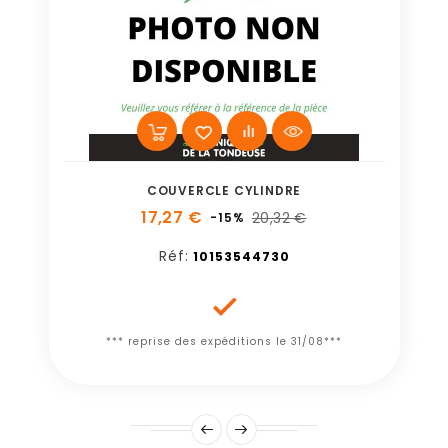
COUVERCLE CYLINDRE
17,27 €
20,32 €
-15%
Réf:
10153544730

*** reprise des expéditions le 31/08***