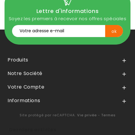
Lettre d'informations
Soyez les premiers à recevoir nos offres spéciales
Produits

Notre Société

Votre Compte

Informations

Site protégé par reCAPTCHA.
Vie privée
-
Termes
Derniers articles