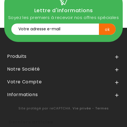
Lettre d'informations
Soyez les premiers à recevoir nos offres spéciales
Produits

Notre Société

Votre Compte

Informations

Site protégé par reCAPTCHA.
Vie privée
-
Termes
Derniers articles