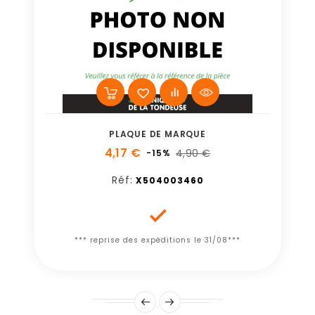
PLAQUE DE MARQUE
4,17 €
4,90 €
-15%
Réf:
X504003460

*** reprise des expéditions le 31/08***