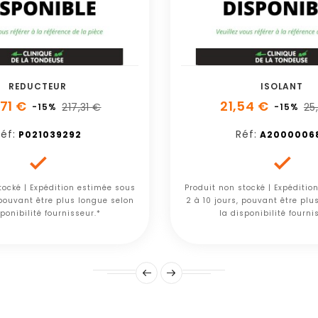
REDUCTEUR
ISOLANT
,71 €
21,54 €
217,31 €
25
-15%
-15%
éf:
Réf:
P021039292
A2000006


tocké | Expédition estimée sous
Produit non stocké | Expéditio
 pouvant être plus longue selon
2 à 10 jours, pouvant être plu
ponibilité fournisseur.*
la disponibilité fourni