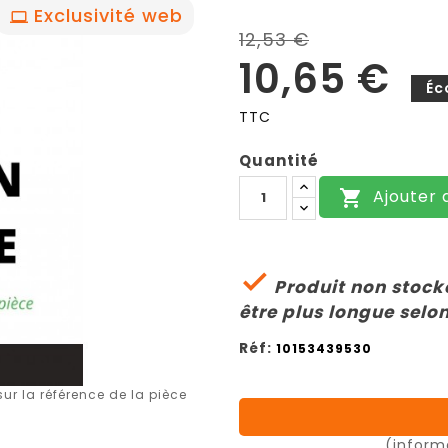
Exclusivité web
12,53 €
10,65 €
Éc
TTC
Quantité
Ajouter 


Produit non stocké
être plus longue selon
Réf:
10153439530
r la référence de la pièce
(inform