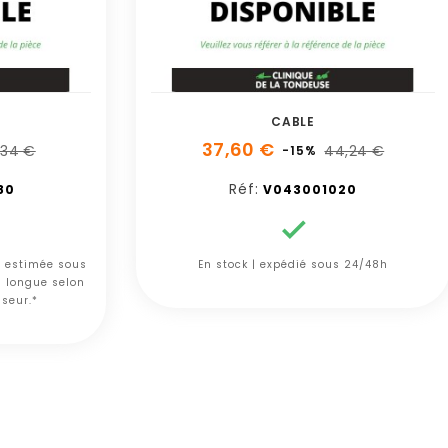
CABLE
37,60 €
,34 €
44,24 €
-15%
Réf:
80
V043001020

n estimée sous
En stock | expédié sous 24/48h
s longue selon
sseur.*