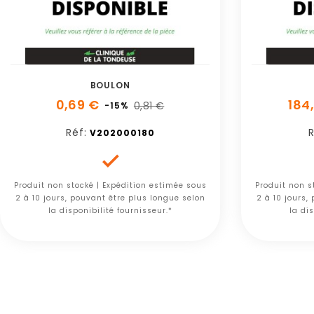
BOULON
0,69 €
184
0,81 €
-15%
Réf:
R
V202000180

Produit non stocké | Expédition estimée sous
Produit non s
2 à 10 jours, pouvant être plus longue selon
2 à 10 jours,
la disponibilité fournisseur.*
la dis