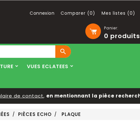
Connexion
Comparer (
0
)
Mes listes (
0
)
Panier:
0
produits

LTURE
VUES ECLATEES
re de contact
,
en mentionnant la pièce recherchée,
HÉES
PIÈCES ECHO
PLAQUE