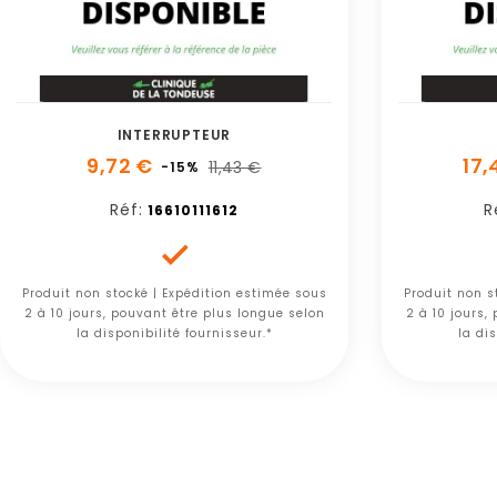
INTERRUPTEUR
9,72 €
17,
11,43 €
-15%
Réf:
R
16610111612

Produit non stocké | Expédition estimée sous
Produit non s
2 à 10 jours, pouvant être plus longue selon
2 à 10 jours,
la disponibilité fournisseur.*
la dis