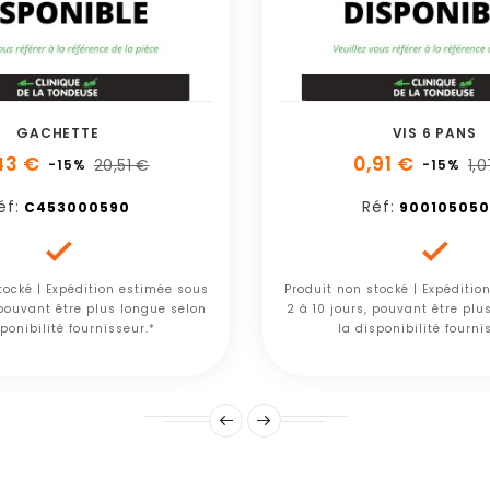
GACHETTE
VIS 6 PANS
43 €
0,91 €
20,51 €
1,
-15%
-15%
éf:
Réf:
C453000590
900105050


tocké | Expédition estimée sous
Produit non stocké | Expéditio
 pouvant être plus longue selon
2 à 10 jours, pouvant être plu
ponibilité fournisseur.*
la disponibilité fourni