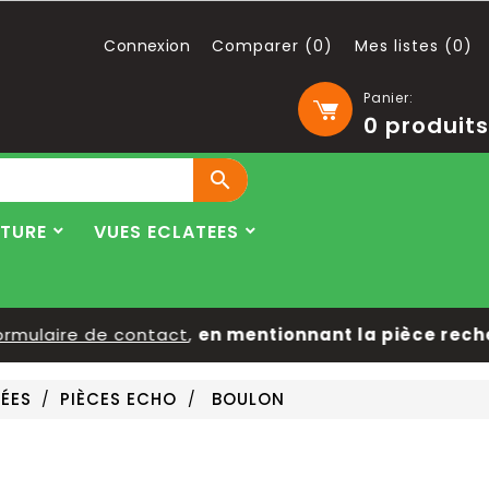
Connexion
Comparer (
0
)
Mes listes (
0
)
Panier:
0
produits

LTURE
VUES ECLATEES
mulaire de contact
,
en mentionnant la pièce recherc
ÉES
PIÈCES ECHO
BOULON