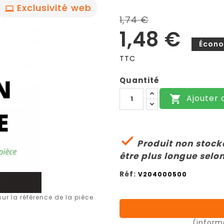
Exclusivité web
1,74 €
1,48 €
Écono
TTC
Quantité
Ajouter 


Produit non stocké
être plus longue selon
Réf:
V204000500
r la référence de la pièce
(inform