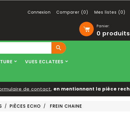
Connexion
Comparer (
0
)
Mes listes (
0
)
Panier:
0
produits

LTURE
VUES ECLATEES
mulaire de contact
,
en mentionnant la pièce recher
S
PIÈCES ECHO
FREIN CHAINE