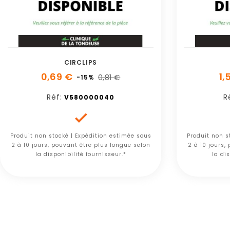
CIRCLIPS
0,69 €
1,
0,81 €
-15%
Réf:
R
V580000040

Produit non stocké | Expédition estimée sous
Produit non s
2 à 10 jours, pouvant être plus longue selon
2 à 10 jours,
la disponibilité fournisseur.*
la dis