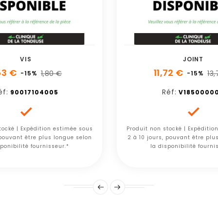
VIS
JOINT
53 €
11,72 €
1,80 €
13
-15%
-15%
éf:
Réf:
90017104005
V1850000


tocké | Expédition estimée sous
Produit non stocké | Expéditio
 pouvant être plus longue selon
2 à 10 jours, pouvant être plu
ponibilité fournisseur.*
la disponibilité fourni