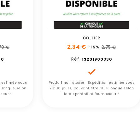
COLLIER
2,34 €
,79 €
2,75 €
-15%
Réf:
00
13201900330

n estimée sous
Produit non stocké | Expédition estimée sous
s longue selon
2 à 10 jours, pouvant être plus longue selon
sseur.*
la disponibilité fournisseur.*