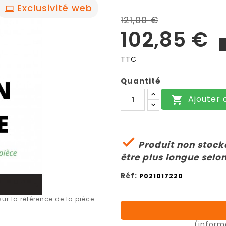
Exclusivité web
121,00 €
102,85 €
TTC
Quantité
Ajouter 


Produit non stocké
être plus longue selon
Réf:
P021017220
r la référence de la pièce
(inform