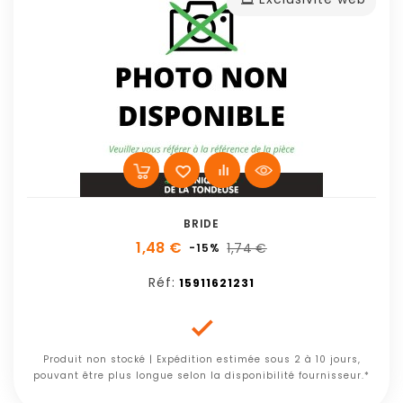
BRIDE
1,48 €
1,74 €
-15%
Réf:
15911621231

Produit non stocké | Expédition estimée sous 2 à 10 jours,
pouvant être plus longue selon la disponibilité fournisseur.*