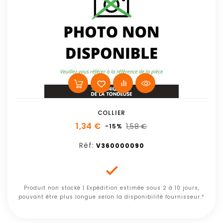
COLLIER
1,34 €
1,58 €
-15%
Réf:
V360000090

Produit non stocké | Expédition estimée sous 2 à 10 jours,
pouvant être plus longue selon la disponibilité fournisseur.*