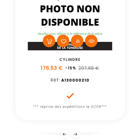
CYLINDRE
176,53 €
207,68 €
-15%
Réf:
A130000210

*** reprise des expéditions le 31/08***