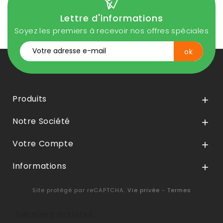
Lettre d'informations
Soyez les premiers à recevoir nos offres spéciales
Produits

Notre Société

Votre Compte

Informations

Site protégé par reCAPTCHA.
Vie privée
-
Termes
Derniers articles