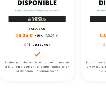
FAISCEAU
118,35 €
5,
139,23 €
-15%
Réf:
R
00432401

Produit non stocké | Expédition estimée sous
Produit non s
2 à 10 jours, pouvant être plus longue selon
2 à 10 jours,
la disponibilité fournisseur.*
la dis