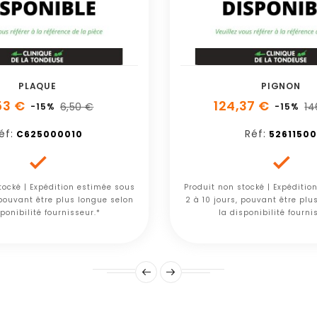
PLAQUE
PIGNON
53 €
124,37 €
6,50 €
14
-15%
-15%
éf:
Réf:
C625000010
52611500


tocké | Expédition estimée sous
Produit non stocké | Expéditio
 pouvant être plus longue selon
2 à 10 jours, pouvant être plu
ponibilité fournisseur.*
la disponibilité fourni