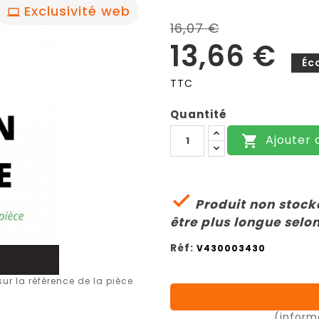
Exclusivité web
16,07 €
13,66 €
Éc
TTC
Quantité
Ajouter 


Produit non stocké
être plus longue selon
Réf:
V430003430
r la référence de la pièce
(inform