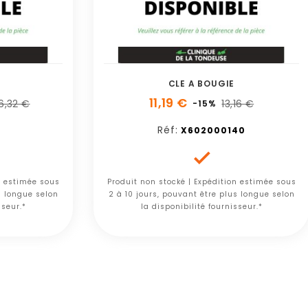
CLE A BOUGIE
11,19 €
6,32 €
13,16 €
-15%
Réf:
X602000140

n estimée sous
Produit non stocké | Expédition estimée sous
s longue selon
2 à 10 jours, pouvant être plus longue selon
sseur.*
la disponibilité fournisseur.*