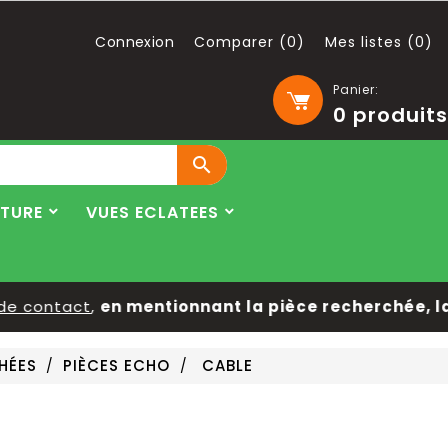
Connexion
Comparer (
0
)
Mes listes (
0
)
Panier:
0
produits

LTURE
VUES ECLATEES
e contact
,
en mentionnant la pièce recherchée, la 
HÉES
PIÈCES ECHO
CABLE