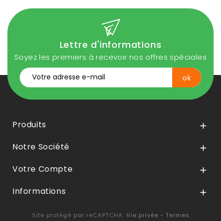
Lettre d'informations
Soyez les premiers à recevoir nos offres spéciales
Produits

Notre Société

Votre Compte

Informations

Site protégé par reCAPTCHA.
Vie privée
-
Termes