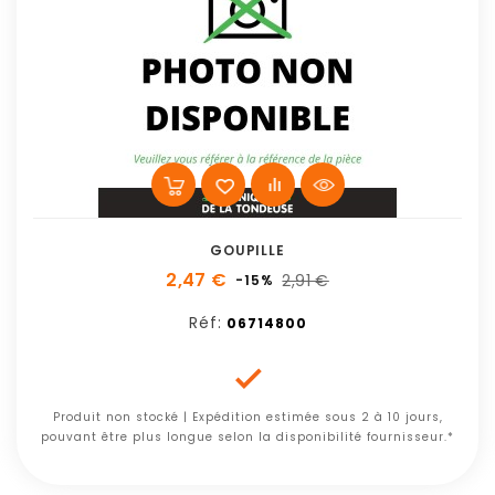
GOUPILLE
2,47 €
2,91 €
-15%
Réf:
06714800

Produit non stocké | Expédition estimée sous 2 à 10 jours,
pouvant être plus longue selon la disponibilité fournisseur.*