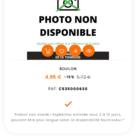
BOULON
4,86 €
5,72 €
-15%
Réf:
C535000630

Produit non stocké | Expédition estimée sous 2 à 10 jours,
pouvant être plus longue selon la disponibilité fournisseur.*