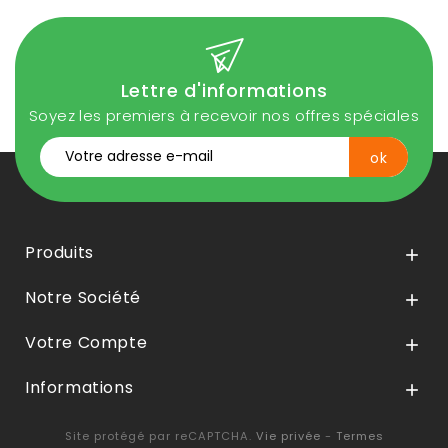
Lettre d'informations
Soyez les premiers à recevoir nos offres spéciales
Produits

Notre Société

Votre Compte

Informations

Site protégé par reCAPTCHA.
Vie privée
-
Termes