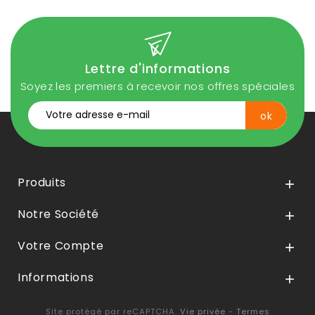
Lettre d'informations
Soyez les premiers à recevoir nos offres spéciales
Produits

Notre Société

Votre Compte

Informations

Site protégé par reCAPTCHA.
Vie privée
-
Termes