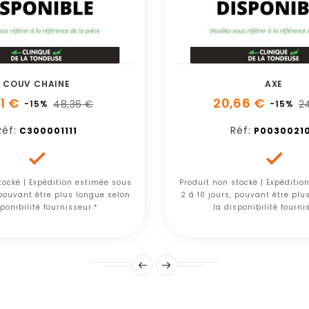
COUV CHAINE
AXE
11 €
20,66 €
48,36 €
24
-15%
-15%
Réf:
Réf:
C300001111
P0030021


tocké | Expédition estimée sous
Produit non stocké | Expéditio
 pouvant être plus longue selon
2 à 10 jours, pouvant être plu
ponibilité fournisseur.*
la disponibilité fourni