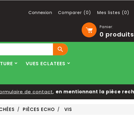
Connexion
Comparer (
0
)
Mes listes (
0
)
Panier:
0
produits

LTURE
VUES ECLATEES
rmulaire de contact
,
en mentionnant la pièce recher
ACHÉES
PIÈCES ECHO
VIS