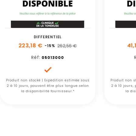
DIFFERENTIEL
223,18 €
41,
262,56 €
-15%
Réf:
05013000

Produit non stocké | Expédition estimée sous
Produit non s
2 à 10 jours, pouvant être plus longue selon
2 à 10 jours,
la disponibilité fournisseur.*
la dis