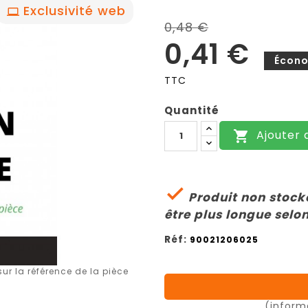
Exclusivité web
0,48 €
0,41 €
Écono
TTC
Quantité
Ajouter 


Produit non stocké
être plus longue selon
Réf:
90021206025
r la référence de la pièce
(inform