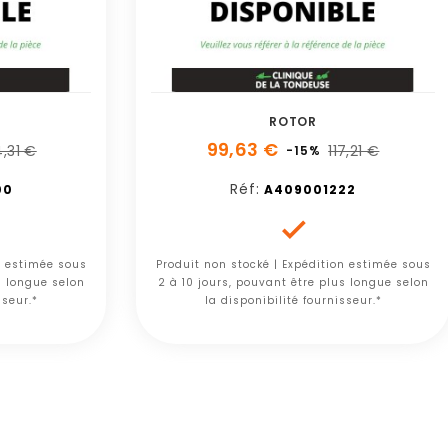
ROTOR
99,63 €
,31 €
117,21 €
-15%
Réf:
00
A409001222

n estimée sous
Produit non stocké | Expédition estimée sous
s longue selon
2 à 10 jours, pouvant être plus longue selon
sseur.*
la disponibilité fournisseur.*