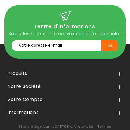
Lettre d'informations
Soyez les premiers à recevoir nos offres spéciales
Produits

Notre Société

Votre Compte

Informations

Site protégé par reCAPTCHA.
Vie privée
-
Termes