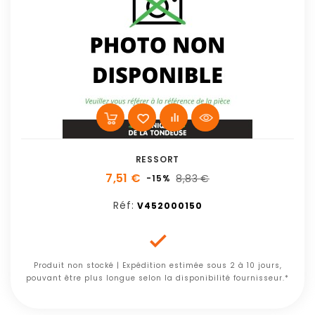
RESSORT
7,51 €
8,83 €
-15%
Réf:
V452000150

Produit non stocké | Expédition estimée sous 2 à 10 jours,
pouvant être plus longue selon la disponibilité fournisseur.*