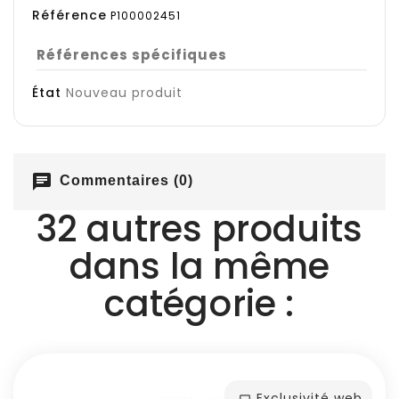
Référence
P100002451
Références spécifiques
État
Nouveau produit
chat
Commentaires (0)
32 autres produits
dans la même
catégorie :
Exclusivité web