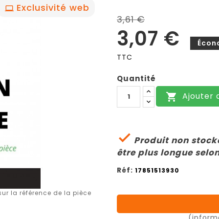
Exclusivité web
3,61 €
3,07 €
Écon
TTC
Quantité
Ajouter 


Produit non stocké
être plus longue selon
Réf:
17851513930
r la référence de la pièce
(inform