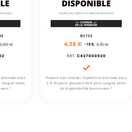
NE
BUTEE
4,38 €
2,69 €
5,15 €
-15%
Réf:
02
C427000020

n estimée sous
Produit non stocké | Expédition estimée sous
s longue selon
2 à 10 jours, pouvant être plus longue selon
sseur.*
la disponibilité fournisseur.*