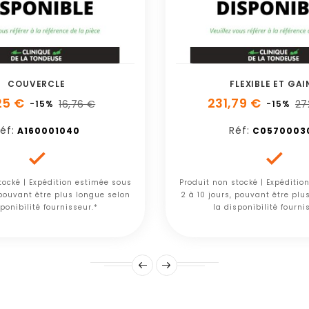
COUVERCLE
FLEXIBLE ET GAI
25 €
231,79 €
16,76 €
27
-15%
-15%
éf:
Réf:
A160001040
C0570003


tocké | Expédition estimée sous
Produit non stocké | Expéditio
 pouvant être plus longue selon
2 à 10 jours, pouvant être plu
ponibilité fournisseur.*
la disponibilité fourni