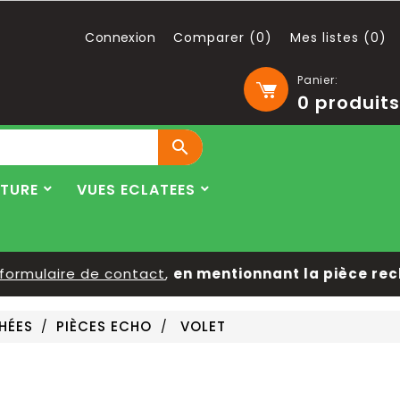
Connexion
Comparer (
0
)
Mes listes (
0
)
Panier:
0
produits

LTURE
VUES ECLATEES
rmulaire de contact
,
en mentionnant la pièce recher
HÉES
PIÈCES ECHO
VOLET