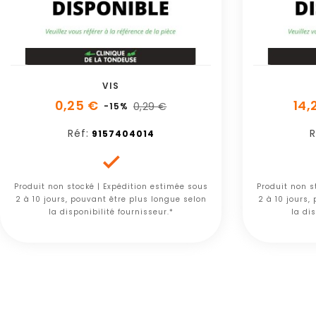
VIS
0,25 €
14,
0,29 €
-15%
Réf:
R
9157404014

Produit non stocké | Expédition estimée sous
Produit non s
2 à 10 jours, pouvant être plus longue selon
2 à 10 jours,
la disponibilité fournisseur.*
la dis